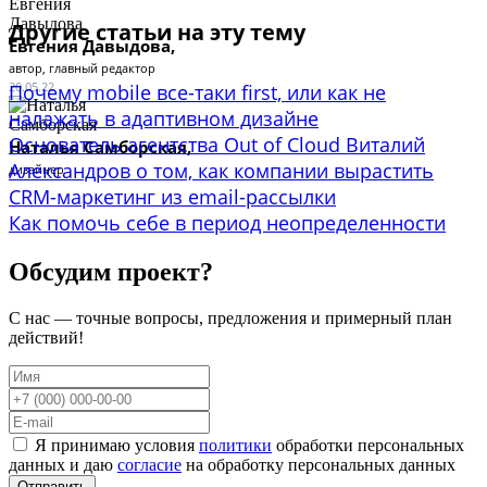
Другие статьи на эту тему
Евгения Давыдова,
автор, главный редактор
20.05.22
Почему mobile все-таки first, или как не
налажать в адаптивном дизайне
Основатель агентства Out of Cloud Виталий
Наталья Самборская,
Александров о том, как компании вырастить
дизайнер
CRM-маркетинг из email-рассылки
Как помочь себе в период неопределенности
Обсудим проект?
С нас — точные вопросы, предложения и примерный план
действий!
Я принимаю условия
политики
обработки персональных
данных и даю
согласие
на обработку персональных данных
Отправить