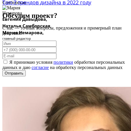
Топ-7 трендов дизайна в 2022 году
Обсудим проект?
Евгения Давыдова,
Наталья Самборская,
С нас — точные вопросы, предложения и примерный план
Мария Немарова,
действий!
главный редактор
дизайнер
автор, контент-маркетолог
15.06.22
Я принимаю условия
политики
обработки персональных
данных и даю
согласие
на обработку персональных данных
Отправить