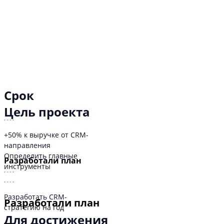
Срок
Цель проекта
+50% к выручке от CRM-
направления
Определить главные
Разработали план
инструменты
Разработать CRM-
Разработали план
стратегию на год
Для достижения