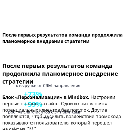
После первых результатов команда продолжила
планомерное внедрение стратегии
После первых результатов команда
продолжила планомерное внедрение
стратегии
к выручке от CRM-направления
+73%
Блок «Персонализация» в Mindbox.
Настроили
+59%
первые попапы на сайте. Одни из них «ловят»
потенциальных клиентов без покупок. Другие
рост числа клиентов с 5+ покупками
появляются, чтобы усилить воздействие промокода —
в ecom
показываются пользователю, который перешел
на сайт из СМС.