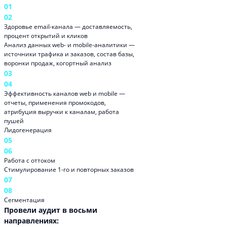
01
02
Здоровье email-канала — доставляемость,
процент открытий и кликов
Анализ данных web- и mobile-аналитики —
источники трафика и заказов, состав базы,
воронки продаж, когортный анализ
03
04
Эффективность каналов web и mobile —
отчеты, применения промокодов,
атрибуция выручки к каналам, работа
пушей
Лидогенерация
05
06
Работа с оттоком
Стимулирование 1-го и повторных заказов
07
08
Сегментация
Провели аудит в восьми
направлениях: