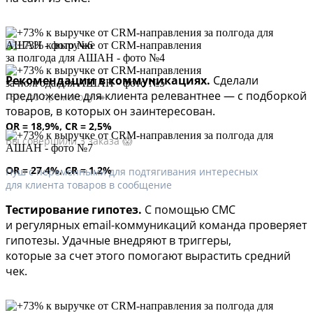
Рекомендации в коммуникациях.
Сделали
предложение для клиента релевантнее — с подборкой
–5% по промокоду ➡️
товаров, в которых он заинтересован.
OR = 18,9%, CR = 2,5%
Вы совершили 3 заказа 😱
OR = 27.4%, CR = 1.2%
Пуш с переменными для подтягивания интересных
для клиента товаров в сообщение
Тестирование гипотез.
С помощью СМС
и регулярных email-коммуникаций команда проверяет
гипотезы. Удачные внедряют в триггеры,
которые за счет этого помогают вырастить средний
чек.