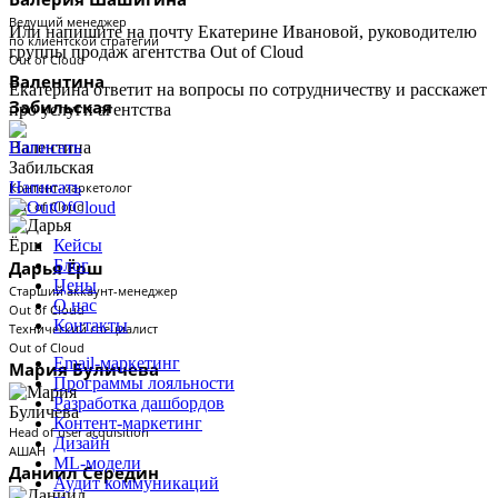
Ведущий менеджер
Или напишите на почту Екатерине Ивановой, руководителю
по клиентской стратегии
группы продаж агентства Out of Cloud
Out of Cloud
Валентина
Екатерина ответит на вопросы по сотрудничеству и расскажет
Забильская
про услуги агентства
Написать
Написать
Контент-маркетолог
Out of Cloud
Кейсы
Блог
Дарья Ёрш
Цены
Старший аккаунт-менеджер
О нас
Out of Cloud
Контакты
Технический специалист
Out of Cloud
Email-маркетинг
Мария Буличева
Программы лояльности
Разработка дашбордов
Контент-маркетинг
Head of user acquisition
Дизайн
АШАН
ML-модели
Даниил Середин
Аудит коммуникаций