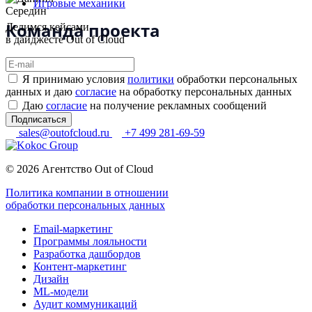
Игровые механики
Команда проекта
Делимся кейсами
в дайджесте Out of Cloud
Я принимаю условия
политики
обработки персональных
данных и даю
согласие
на обработку персональных данных
Даю
согласие
на получение рекламных сообщений
Подписаться
sales@outofcloud.ru
+7 499 281-69-59
© 2026 Агентство Out of Cloud
Политика компании в отношении
обработки персональных данных
Email-маркетинг
Программы лояльности
Разработка дашбордов
Контент-маркетинг
Дизайн
ML-модели
Аудит коммуникаций