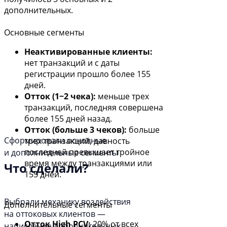
дополнительных.
Основные сегменты
Неактивированные клиенты:
нет транзакций и с даты
регистрации прошло более 155
дней.
Отток (1−2 чека):
меньше трех
транзакций, последняя совершена
более 155 дней назад.
Отток (больше 3 чеков):
больше
Сформировали основные
трех транзакций, давность
последней превышает тройное
и дополнительные сегменты
время между транзакциями или
Что сделали?
155 дней.
Выбрали механику воздействия
Дополнительные сегменты
на оттоковых клиентов —
Отток High PCV:
20% от всех
начисление дополнительных