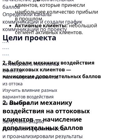
клиентов, которые принесли
баллов
наибольшее количество прибыли
Определили каналы
в прошлом.
коммуникации и создали график
Активные клиенты:
небольшой
коммуникаций по проекту
сегмент активных клиентов.
Цели проекта
2. Выбрали механику воздействия
Активировать неактивных
на оттоковых клиентов —
клиентов
начисление дополнительных баллов
Реактивировать клиентов
из оттока
Изучить влияние разных
вариантов воздействия
2. Выбрали механику
на клиентов
воздействия на оттоковых
клиентов — начисление
Запустили акцию
дополнительных баллов
Измерили эффективность
и проанализировали результаты