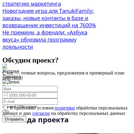
стратегию маркетинга
Новогодняя игра для TanukiFamily:
заказы, новые контакты в базе и
возвращение инвестиций на 7600%
Не премиум, а френдли: «Азбука
вкуса» обновила программу
лояльности
Обсудим проект?
С нас — точные вопросы, предложения и примерный план
действий!
Наталья Пиневич,
Денис Голубочкин,
старший CRM-стратег
Я принимаю условия
политики
обработки персональных
СТО
данных и даю
согласие
на обработку персональных данных
Команда проекта
Отправить