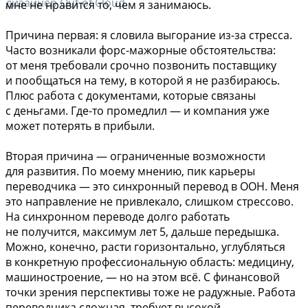
дизайнер Out of Cloud
мне не нравится то, чем я занимаюсь.
Причина первая: я словила выгорание из-за стресса.
Часто возникали форс-мажорные обстоятельства:
от меня требовали срочно позвонить поставщику
и пообщаться на тему, в которой я не разбираюсь.
Плюс работа с документами, которые связаны
с деньгами. Где-то промедлил — и компания уже
может потерять в прибыли.
Вторая причина — ограниченные возможности
для развития. По моему мнению, пик карьеры
переводчика — это синхронный перевод в ООН. Меня
это направление не привлекало, слишком стрессово.
На синхронном переводе долго работать
не получится, максимум лет 5, дальше передышка.
Можно, конечно, расти горизонтально, углубляться
в конкретную профессиональную область: медицину,
машиностроение, — но на этом всё. С финансовой
точки зрения перспективы тоже не радужные. Работа
переводчика сложная, требует высокой