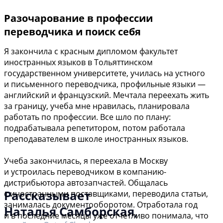
Разочарование в профессии
переводчика и поиск себя
Я закончила с красным дипломом факультет
иностранных языков в Тольяттинском
государственном университете, училась на устного
и письменного переводчика, профильные языки —
английский и французский. Мечтала переехать жить
за границу, учеба мне нравилась, планировала
работать по профессии. Все шло по плану:
подрабатывала репетитором, потом работала
преподавателем в школе иностранных языков.
Учеба закончилась, я переехала в Москву
и устроилась переводчиком в компанию-
дистрибьютора автозапчастей. Общалась
Рассказывает
с иностранными поставщиками, переводила статьи,
занималась документооборотом. Отработала год
Наталья Самборская,
и в последние месяцы уже отчетливо понимала, что