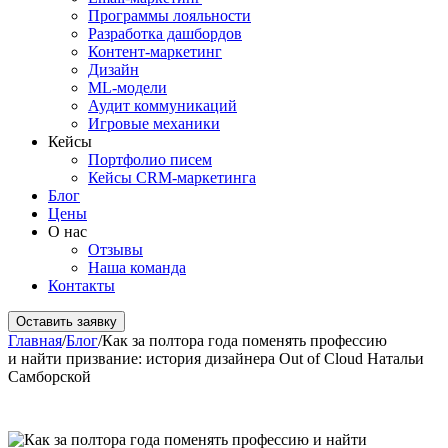
Программы лояльности
Разработка дашбордов
Контент-маркетинг
Дизайн
ML-модели
Аудит коммуникаций
Игровые механики
Кейсы
Портфолио писем
Кейсы CRM-маркетинга
Блог
Цены
О нас
Отзывы
Наша команда
Контакты
Оставить заявку
Главная
/
Блог
/
Как за полтора года поменять профессию
и найти призвание: история дизайнера Out of Cloud Натальи
Самборской