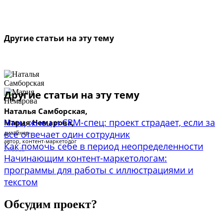
Другие статьи на эту тему
Другие статьи на эту тему
Наталья Самборская,
Чтец, жнец и CRM-спец: проект страдает, если за
Мария Немарова,
всё отвечает один сотрудник
дизайнер
автор, контент-маркетолог
Как помочь себе в период неопределенности
24.05.22
Начинающим контент-маркетологам:
программы для работы с иллюстрациями и
текстом
Обсудим проект?