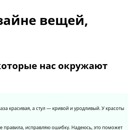
зайне вещей,
которые нас окружают
аза красивая, а стул — кривой и уродливый. У красоты
е правила, исправляю ошибку. Надеюсь, это поможет