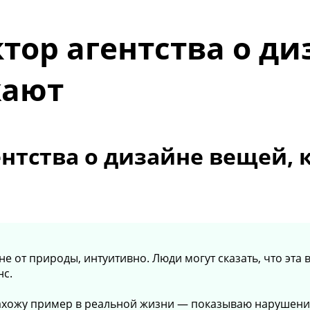
тор агентства о ди
жают
нтства о дизайне вещей, 
е от природы, интуитивно. Люди могут сказать, что эта в
нс.
 Нахожу пример в реальной жизни — показываю нарушени