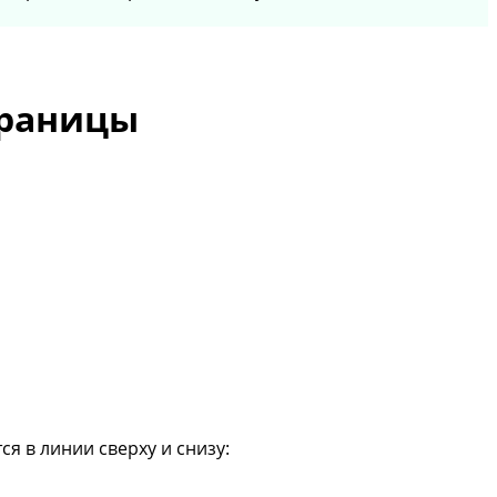
траницы
я в линии сверху и снизу: