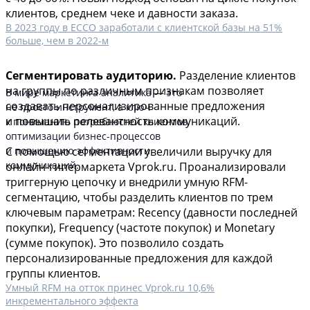
клиентов, среднем чеке и давности заказа.
В 2023 году в ECCO заработали с клиентской базы на 51%
больше, чем в 2022-м
Сегментировать аудиторию.
Разделение клиентов
на группы по различным признакам позволяет
В мире маркетинга аналитика — это
создавать персонализированные предложения
не просто инструмент, а ключ
и повышать релевантность коммуникаций.
к пониманию потребностей клиентов,
оптимизации бизнес-процессов
и повышению эффективности
С помощью сегментации увеличили выручку для
коммуникаций.
онлайн-гипермаркета Vprok.ru. Проанализировали
триггерную цепочку и внедрили умную RFM-
сегментацию, чтобы разделить клиентов по трем
ключевым параметрам: Recency (давности последней
покупки), Frequency (частоте покупок) и Monetary
(сумме покупок). Это позволило создать
персонализированные предложения для каждой
группы клиентов.
Умный RFM на отток принес Vprok.ru 10,6%
инкрементального эффекта