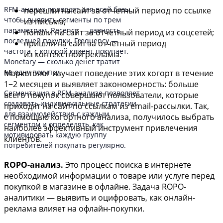
RFM-анализ проводят для всей базы,
перешли на сайт за отчетный период по ссылке
чтобы выявить сегменты по трем
из письма;
параметрам. Recency — давность
попали на сайт за отчетный период из соцсетей;
последней покупки, Frequency —
пришли на сайт за отчетный период
частота, с которой клиент покупает,
из контекстной рекламы.
Monetary — сколько денег тратит
на одну покупку.
Маркетолог изучает поведение этих когорт в течение
1−2 месяцев и выявляет закономерность: больше
Сегментация в RFM-анализе позволяет
всего покупок совершают пользователи, которые
создавать индивидуальные стратегии
приходят на сайт по ссылкам из email-рассылки. Так,
для взаимодействия с каждым
с помощью когортного анализа, получилось выбрать
сегментом и определять, как
наиболее эффективный инструмент привлечения
мотивировать каждую группу
клиентов.
потребителей покупать регулярно.
ROPO-анализ.
Это процесс поиска в интернете
необходимой информации о товаре или услуге перед
покупкой в магазине в офлайне. Задача ROPO-
аналитики — выявить и оцифровать, как онлайн-
реклама влияет на офлайн-покупки.