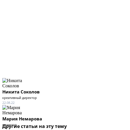
Никита Соколов
креативный директор
22.08.22
Мария Немарова
редактор
Другие статьи на эту тему