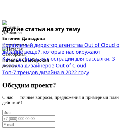
Другие статьи на эту тему
Евгения Давыдова
Креативный директор агентства Out of Cloud о
главный редактор
дизайне вещей, которые нас окружают
Как подобрать иллюстрации для рассылки: 3
Наталья Самборская
правила дизайнеров Out of Cloud
дизайнер
Топ-7 трендов дизайна в 2022 году
Обсудим проект?
С нас — точные вопросы, предложения и примерный план
действий!