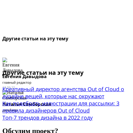
Другие статьи на эту тему
Другие статьи на эту тему
Евгения Давыдова
главный редактор
13.09.22
Креативный директор агентства Out of Cloud о
дизайне вещей, которые нас окружают
Как подобрать иллюстрации для рассылки: 3
Наталья Самборская
правила дизайнеров Out of Cloud
дизайнер
Топ-7 трендов дизайна в 2022 году
Обсудим проект?