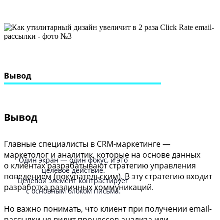
Вывод
Вывод
Главные специалисты в CRM-маркетинге —
маркетолог и аналитик, которые на основе данных
Один экран — один фокус, и это
о клиентах разрабатывают стратегию управления
целевое действие.
поведением (покупательским). В эту стратегию входит
Целевой элемент контрастирует
разработка различных коммуникаций.
с основным блоком письма.
Но важно понимать, что клиент при получении email-
рассылки не видит процессов анализа или