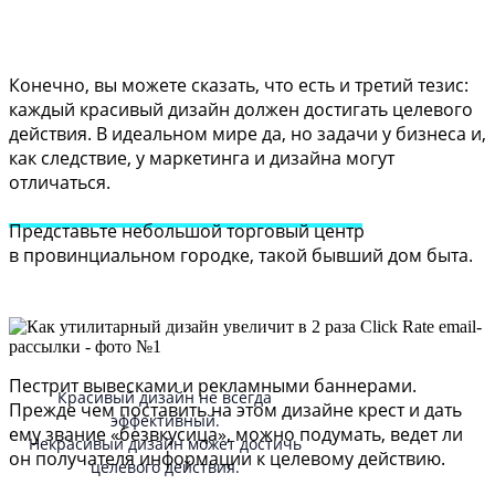
Конечно, вы можете сказать, что есть и третий тезис:
каждый красивый дизайн должен достигать целевого
действия. В идеальном мире да, но задачи у бизнеса и,
как следствие, у маркетинга и дизайна могут
отличаться.
Представьте небольшой торговый центр
в провинциальном городке, такой бывший дом быта.
Пестрит вывесками и рекламными баннерами.
Красивый дизайн не всегда
Прежде чем поставить на этом дизайне крест и дать
эффективный.
ему звание «безвкусица», можно подумать, ведет ли
Некрасивый дизайн может достичь
он получателя информации к целевому действию.
целевого действия.